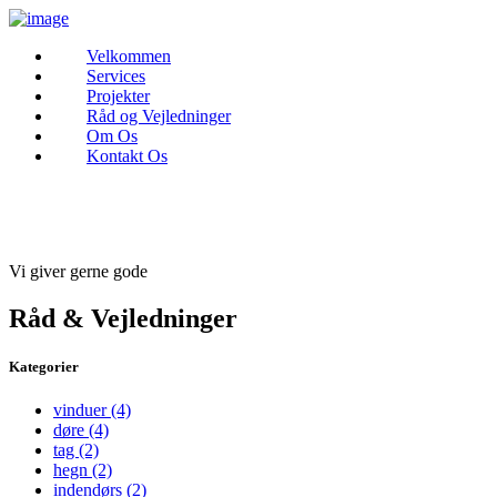
Velkommen
Services
Projekter
Råd og Vejledninger
Om Os
Kontakt Os
Vi giver gerne gode
Råd & Vejledninger
Kategorier
vinduer
(4)
døre
(4)
tag
(2)
hegn
(2)
indendørs
(2)